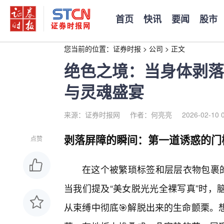
首页
快讯
要闻
股市
您当前的位置：
证券时报
>
公司
>
正文
绝色之境：当身体剥落
与灵魂盛宴
来源：证券时报网
作者：何亮亮
2026-02-10 
剥落屏障的瞬间：第一道诱惑的门
点赞
在这个被繁琐标签和层层衣物包裹的
当我们提及“美女脱光光全裸写真”时，
从束缚中彻底🎯解脱出来的生命颤栗。