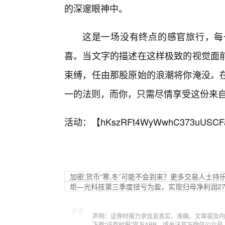
的深邃眼神中。
这是一场没有终点的感官旅行，每
喜。当文字的描述在这样极致的视觉面前
束缚，任由那股原始的浪潮将你淹没。
一的法则，而你，只需尽情享受这份来
活动：【
hKszRFt4WyWwhC373uUSCF
加密;货币“寒,冬”可能不会到来？更多交易人士持
炬—光科技第三季度扭亏为盈，实现归母净利润27
声明：证券时报力求信息真实、准确，文章提及内
下载“证券时报”官方APP，或关注官方微信公众